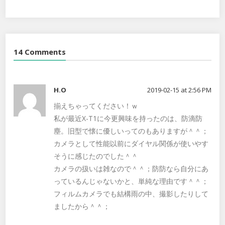
14 Comments
H.O
2019-02-15 at 2:56 PM
揃えちゃってください！ｗ
私が最近X-T1に今更興味を持ったのは、防滴防
塵。旧型で懐に優しいってのもありますが＾＾；
カメラとして性能以前にダイヤル関係が使いやす
そうに感じたのでした＾＾
カメラの扱いは雑なので＾＾；防防なら自分にあ
っているんじゃないかと、単純な理由です＾＾；
フィルムカメラでも結構雨の中、撮影したりして
ましたから＾＾；