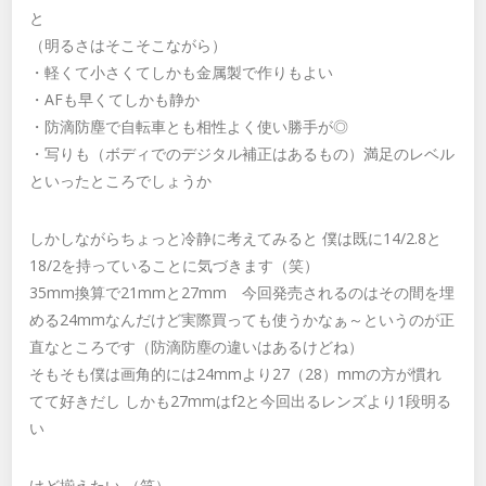
と
（明るさはそこそこながら）
・軽くて小さくてしかも金属製で作りもよい
・AFも早くてしかも静か
・防滴防塵で自転車とも相性よく使い勝手が◎
・写りも（ボディでのデジタル補正はあるもの）満足のレベル
といったところでしょうか
しかしながらちょっと冷静に考えてみると 僕は既に14/2.8と
18/2を持っていることに気づきます（笑）
35mm換算で21mmと27mm 今回発売されるのはその間を埋
める24mmなんだけど実際買っても使うかなぁ～というのが正
直なところです（防滴防塵の違いはあるけどね）
そもそも僕は画角的には24mmより27（28）mmの方が慣れ
てて好きだし しかも27mmはf2と今回出るレンズより1段明る
い
けど揃えたい （笑）