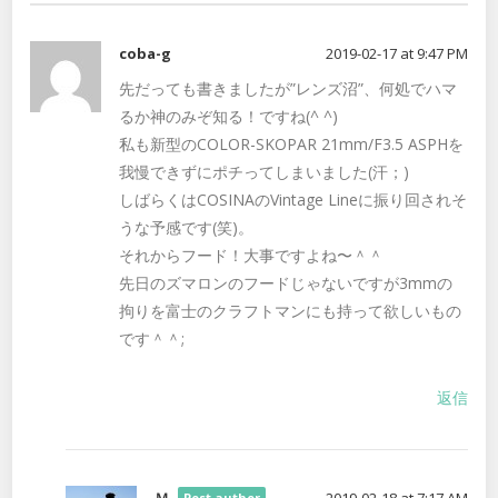
coba-g
2019-02-17 at 9:47 PM
先だっても書きましたが”レンズ沼”、何処でハマ
るか神のみぞ知る！ですね(^ ^)
私も新型のCOLOR-SKOPAR 21mm/F3.5 ASPHを
我慢できずにポチってしまいました(汗；)
しばらくはCOSINAのVintage Lineに振り回されそ
うな予感です(笑)。
それからフード！大事ですよね〜＾＾
先日のズマロンのフードじゃないですが3mmの
拘りを富士のクラフトマンにも持って欲しいもの
です＾＾;
返信
Ｍ
2019-02-18 at 7:17 AM
Post author