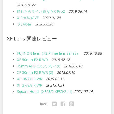
2019.01.27
晴れたらライカ 雨ならX-Pro2
2019.06.14
X-Pro3のOVF
2020.01.29
フジの色
2020.06.26
XF Lens 関連レビュー
FUJINON lens（F2 Prime lens series）
2016.10.08
XF 50mm F2 R WR
2018.02.12
75mm APS-Cとフルサイズ
2018.07.10
XF 50mm F2 R WR (2)
2018.07.10
XF 16/2.8 R WR
2019.02.15
XF 27/2.8 R WR
2021.01.31
Square Hood（XF23/2 XF35/2 用）
2021.02.14
Share:
Twitter
Facebook
Google+