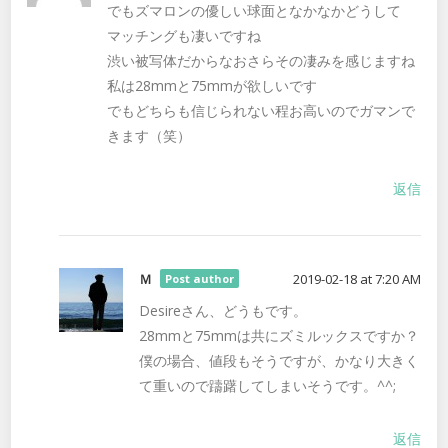
でもズマロンの優しい球面となかなかどうして
マッチングも凄いですね
渋い被写体だからなおさらその凄みを感じますね
私は28mmと75mmが欲しいです
でもどちらも信じられない程お高いのでガマンで
きます（笑）
返信
Ｍ
2019-02-18 at 7:20 AM
Post author
Desireさん、どうもです。
28mmと75mmは共にズミルックスですか？
僕の場合、値段もそうですが、かなり大きく
て重いので躊躇してしまいそうです。^^;
返信