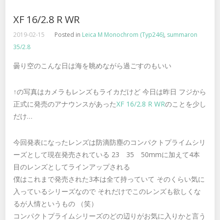
XF 16/2.8 R WR
2019-02-15
Posted in
Leica M Monochrom (Typ246)
,
summaron
35/2.8
曇り空のこんな日は海を眺めながら過ごすのもいい
↑の写真はカメラもレンズもライカだけど 今日は昨日 フジから
正式に発売のアナウンスがあった
XF 16/2.8 R WR
のことを少し
だけ…
今回発表になったレンズは防滴防塵のコンパクトプライムシリ
ーズとして現在発売されている 23 35 50mmに加えて4本
目のレンズとしてラインアップされる
僕はこれまで発売された3本は全て持っていて そのくらい気に
入っているシリーズなので それだけでこのレンズも欲しくな
るが人情というもの （笑）
コンパクトプライムシリーズのどの辺りがお気に入りかと言う