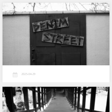
Denim Street
…
2025-04-29
廻廊