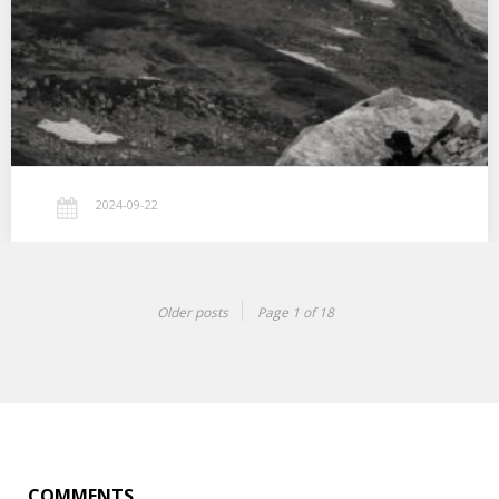
このコンパクトさと高画質は山にはもってこいの1台本当に素晴ら
しい ほとんどの人はスマホ 拘りのある人はミラーレス1眼って感じ
で い…
2024-09-22
Older posts
Page 1 of 18
COMMENTS