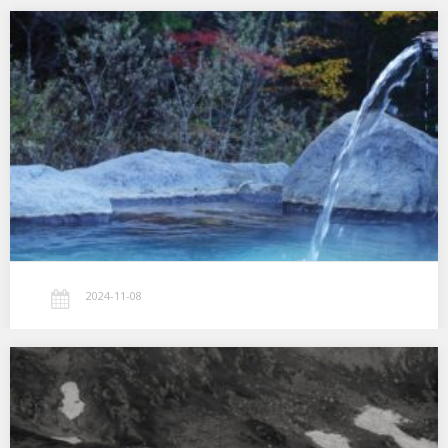
秘湯に浸かる
奥鬼怒ハイキングコースを歩くこと約2時間半 徒歩でしか行けない
温泉宿 お湯良し 料理良し 何もしない贅沢時間良し #手白澤温泉…
2024-11-08
GRIII 最高！