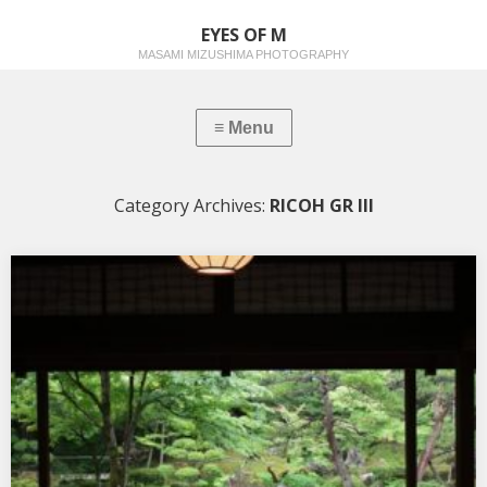
EYES OF M
MASAMI MIZUSHIMA PHOTOGRAPHY
Category Archives:
RICOH GR III
瑞々しい初夏の佇み
…