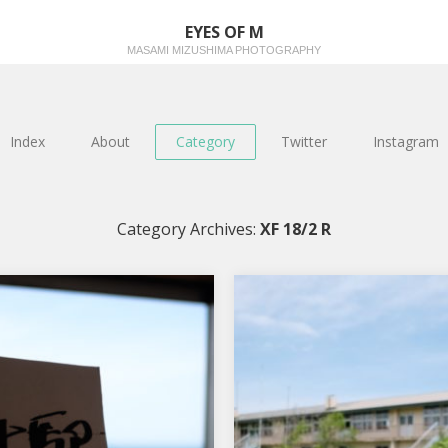
EYES OF M
MASAMI MIZUSHIMA PHOTOGRAPHY
Index
About
Category
Twitter
Instagram
Category Archives:
XF 18/2 R
思い出ノート
廃校
JR五能線/驫木駅 木造の駅舎とこのロ
使わなくなった校庭には 一面のたん
ケーションで特定の人々の間では 結
ぽぽの花…