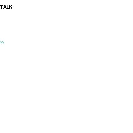
 TALK
ew