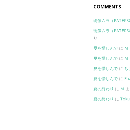
COMMENTS
現像ムラ（PATERSON 
現像ムラ（PATERSON 
り
夏を惜しんで
に
Ｍ
夏を惜しんで
に
Ｍ
夏を惜しんで
に
ち
夏を惜しんで
に
Enz
夏の終わり
に
Ｍ
よ
夏の終わり
に
Toku