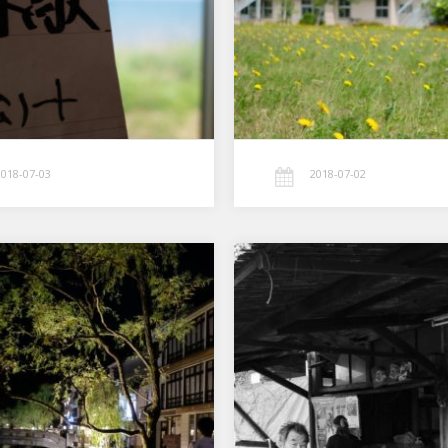
構有名らしい (笑) 僕の思い出はここに
来る前の坂が結構き…
2018-07-03
2018-07-02
城の崎にて。
魚屋
城の崎にて…
魚屋 このレンズ リニューアルされる
とかされないとか… フジのACROSモ
ード撮って出し… MMともM10とも全
く違うのが面白い…