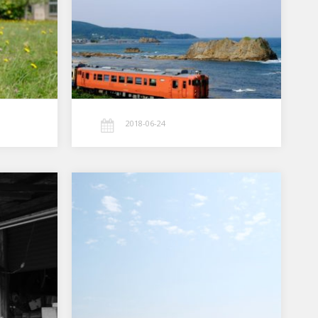
しらかみ号』に乗って 白神 山地をト
レッキング＆ポタリングし…
2018-06-24
brompton × trip
brompton × trip 時計を外して旅に出
よう…