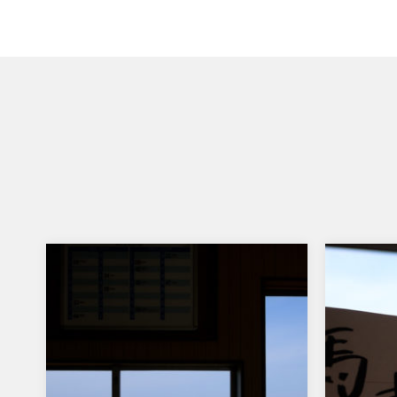
海の見える待合室
…