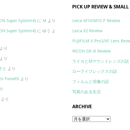
PICK UP REVIEW & SMALL
Super System4)
に
Ｍ
より
Leica M10/M10-P Review
Super System4)
に
ゆう
よ
Leica X2 Review
FUJIFILM X-Pro2/XF Lens Revi
より
RICOH GR III Review
より
ライカとMマウントレンズの話
さと
より
ローライフレックスの話
o Furuetti
より
フィルムと現像の話
り
写真のある生活
より
ARCHIVE
Archive