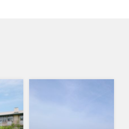
五能線の旅
この週末はブロンプトンを連れて青森
に行って ました 観光列車『リゾート