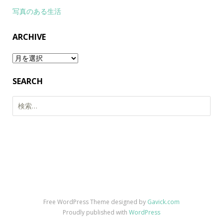
写真のある生活
ARCHIVE
Archive
SEARCH
検
索:
Free WordPress Theme designed by
Gavick.com
Proudly published with
WordPress