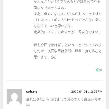
そんなことが1度でもあると絶対自分でやる
気になりませんよね。
まあ、僕もvoyagers-xさんがおっしゃる通り
ゴミはソフト的にも消せるのでそんなに気に
しなくていいと思います。
定期的にメンテに出すのが一番安心ですね。
僕も今回は物は試しということでやってみま
したが、次回以降は普通に銀座に持ち込むと
思います。(笑)
返信
coba-g
2020-01-04 at 2:06 PM
遅ればせながら明けましておめでとう御座います
^^