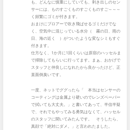
も、どんなに慎重にしていても、剥き出しのセン
サーには、ものすごくものすごくものすご～～～
く頻繁にゴミが付きます。
おまけにブロアーで吹き飛ばせるゴミだけでな
く、空気中に混じっている水分（ 霧の日、雨の
日、海の近く ）がついたような変なシミもすぐ
付きます。
仕方なく、1か月に1回くらいは原宿のハッセルま
で掃除してもらいに行ってます。まぁ、おかげで
スタッフと仲良しになれたから良かったけど、正
直面倒臭いです。
一度、ネットでググったら「 本当はセンサーの
コーティングは金属より硬いのでレンズペーパー
で拭いても大丈夫。」と書いてあって、半信半疑
で、それでもやってみる勇気はなくて、ハッセル
のスタッフに聞いてみたんです。 そうしたら、
真顔で「絶対にダメ。」と言われたました。