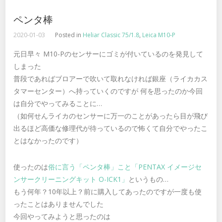
ペンタ棒
2020-01-03
Posted in
Heliar Classic 75/1.8
,
Leica M10-P
元日早々 M10-Pのセンサーにゴミが付いているのを発見して
しまった
普段であればブロアーで吹いて取れなければ銀座（ライカカス
タマーセンター）へ持っていくのですが 何を思ったのか今回
は自分でやってみることに…
（如何せんライカのセンサーに万一のことがあったら目が飛び
出るほど高価な修理代が待っているので怖くて自分でやったこ
とはなかったのです）
使ったのは
俗に言う「ペンタ棒」こと「PENTAX イメージセ
ンサークリーニングキット O-ICK1」
というもの…
もう何年？10年以上？前に購入してあったのですが一度も使
ったことはありませんでした
今回やってみようと思ったのは