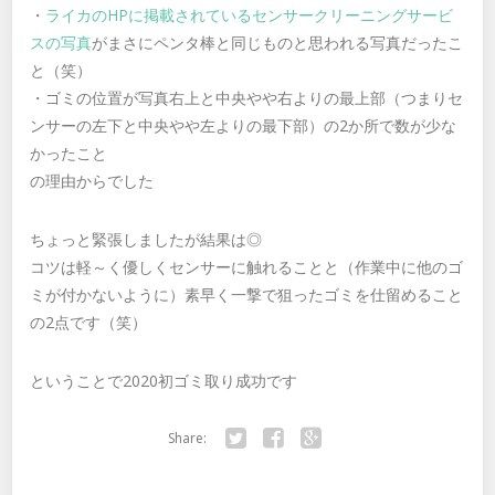
・
ライカのHPに掲載されているセンサークリーニングサービ
スの写真
がまさにペンタ棒と同じものと思われる写真だったこ
と（笑）
・ゴミの位置が写真右上と中央やや右よりの最上部（つまりセ
ンサーの左下と中央やや左よりの最下部）の2か所で数が少な
かったこと
の理由からでした
ちょっと緊張しましたが結果は◎
コツは軽～く優しくセンサーに触れることと（作業中に他のゴ
ミが付かないように）素早く一撃で狙ったゴミを仕留めること
の2点です（笑）
ということで2020初ゴミ取り成功です
Share:
Twitter
Facebook
Google+