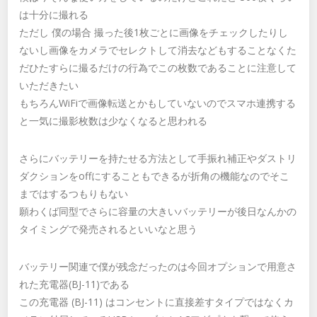
は十分に撮れる
ただし 僕の場合 撮った後1枚ごとに画像をチェックしたりし
ないし画像をカメラでセレクトして消去などもすることなくた
だひたすらに撮るだけの行為でこの枚数であることに注意して
いただきたい
もちろんWiFiで画像転送とかもしていないのでスマホ連携する
と一気に撮影枚数は少なくなると思われる
さらにバッテリーを持たせる方法として手振れ補正やダストリ
ダクションをoffにすることもできるが折角の機能なのでそこ
まではするつもりもない
願わくば同型でさらに容量の大きいバッテリーが後日なんかの
タイミングで発売されるといいなと思う
バッテリー関連で僕が残念だったのは今回オプションで用意さ
れた充電器(BJ-11)である
この充電器 (BJ-11) はコンセントに直接差すタイプではなくカ