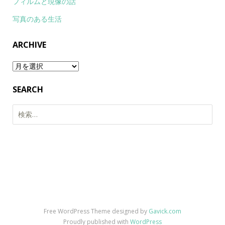
フィルムと現像の話
写真のある生活
ARCHIVE
Archive
SEARCH
検
索:
Free WordPress Theme designed by
Gavick.com
Proudly published with
WordPress