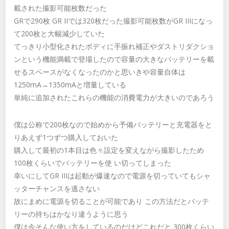
載された撮影可能枚数だった
GRで290枚 GR IIでは320枚だった撮影可能枚数がGR IIIになっ
て200枚と大幅減少していた
てっきり小型化されたボディに手振れ補正やダストリダクショ
ンという機能満載で登場したので容量の大きなバッテリーを載
せるスペースがなくなったのかと思いきや容量自体は
1250mA→1350mAと増量している
単純に追加されたこれらの機能の消費電力が大きいのであろう
僕は公称で200枚なので始めから予備バッテリーと充電器をと
りあえず1つずつ購入しておいた
購入して最初の1本目は色々設定を変えながら撮影したため
100枚くらいでバッテリーを使 い切ってしまった
幸いにしてGR IIIは起動が爆速なので電源を切っていてもシャ
ッターチャンスを逃さない
故にまめに電源を切ることが可能であり この方法だとバッテ
リーの持ちはかなり違うように思う
僕は今そんな使い方をしているのだけどこれだと 300枚くらい