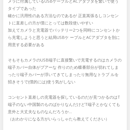
メラに付属しているUSBケーブルとACアダプタを繋いで使う
タイプであった
確かに汎用性のある方法なのであるが 正直嵩張るしコンセン
トに直差しの方が僕にとっては数段使いやすい
加えてカメラと充電器でバッテリー2つを同時にコンセントか
ら充電しようと思うと結局USBケ ーブルとACアダプタを別に
用意する必要がある
そもそもカメラのUSB端子に直接繋いで充電するのはカメラの
端子カバー自体がプアーな 作りのため蝶番部分が切れてしま
ったり端子カバーが浮いてきてしまったり無用なトラブ ルを
招きそうで(僕的には)使う気がしない
コンセント直差しの充電器を探しているのだが見つかるのはT
端子のない中国製のものばかりなんだけどT端子とかなくても
意外と大丈夫なものなんだろうか…
（おわかりになる方がいらっしゃたら教えてください）