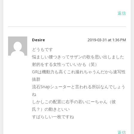
返信
Desire
2019-03-31 at 1:36 PM
どうもです
悩ましい腰つきってサザンの歌を思い出しました
射的をする女性っていいかも（笑）
GRは機動力も高くこれ撮れちゃうんだから速写性
抜群
流石Snapシューターと言われる所以なんでしょう
ね
しかしこの配置に右手の若いにーちゃん（彼
氏？）の動きといい
すばらしい一枚ですね
返信