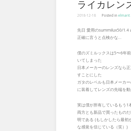
ライカレンズの品
2018-12-18
Posted in
elmarit
先日 愛用のsummilux50/1.
正確に言うと点検かな…
僕のズミルックスは5〜6年
いてしまった
日本メーカーのレンズなら正
すことにした
ガタのレベルも日本メーカー
に装着してレンズの先端を動
実は僕が所有しているもう1本
両方とも新品で買ったものだ
明である (もしかしたら最
な感覚を信じている（笑）)