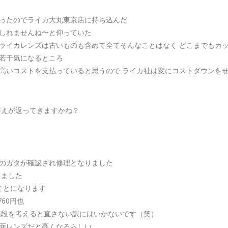
ったのでライカ大丸東京店に持ち込んだ
しれませんね〜と仰っていた
ライカレンズは古いものも含めて全てそんなことはなく どこまでもカッ
若干気になるところ
高いコストを支払っていると思うので ライカ社は変にコストダウンを
答えが返ってきますかね？
のガタが確認され修理となりました
きました
ことになります
760円也
値段を考えると直さない訳にはいかないです（笑）
面レンズだと高くなるらしい