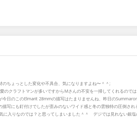
Twitter
Facebook
Google+
材のちょっとした変化や不具合、気になりますよね〜＾＾;
EICA愛のクラフトマンが多いですからMさんの不安を一掃してくれるので
今日のこのElmarit 28mmの描写はたまりませんね、昨日のSummaro
の描写にも釘付けでしたが歪みのないワイド感と冬の雲独特の圧倒され
お気に入りなのでは？と思ってしまいました＾＾ デジでは見れない銀塩