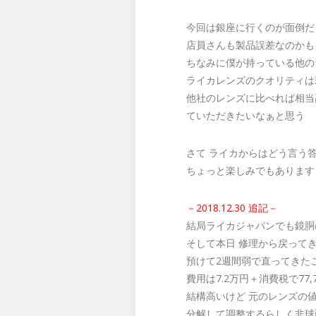
今回は銀座に行くのが面倒だ
店員さんも製品誤差なのかも
ちなみに僕が持っている他の
ライカレンズのクオリティは
他社のレンズに比べれば相当
ていただきたいなぁと思う
さて ライカからはどう言う
ちょっと楽しみでもあります
－2018.12.30 追記－
結局ライカジャパンでも鏡胴
そして本日 修理から戻って
預けて2週間弱で直ってきた
費用は7.2万円＋消費税で77,
結構高いけど 元のレンズの
分解して調整するらしく非球