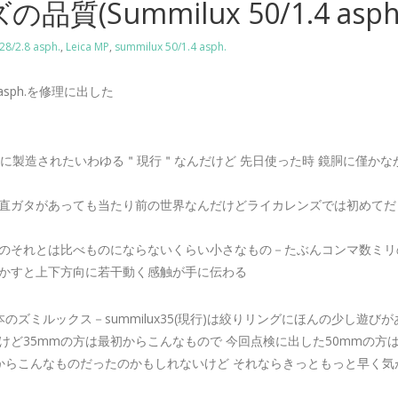
質(Summilux 50/1.4 asp
 28/2.8 asph.
,
Leica MP
,
summilux 50/1.4 asph.
4 asph.を修理に出した
前に製造されたいわゆる＂現行＂なんだけど 先日使った時 鏡胴に僅か
直ガタがあっても当たり前の世界なんだけどライカレンズでは初めてだ
のそれとは比べものにならないくらい小さなもの－たぶんコンマ数ミリ
かすと上下方向に若干動く感触が手に伝わる
のズミルックス－summilux35(現行)は絞りリングにほんの少し遊びが
けど35mmの方は最初からこんなもので 今回点検に出した50mmの方
初からこんなものだったのかもしれないけど それならきっともっと早く