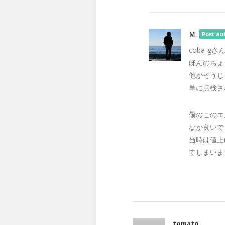
Ｍ
Post au
coba-g
ほんのちょ
他がそうじ
単に点検さ
僕のこのエ
なか良いで
当時は値上
てしまいま
tomato