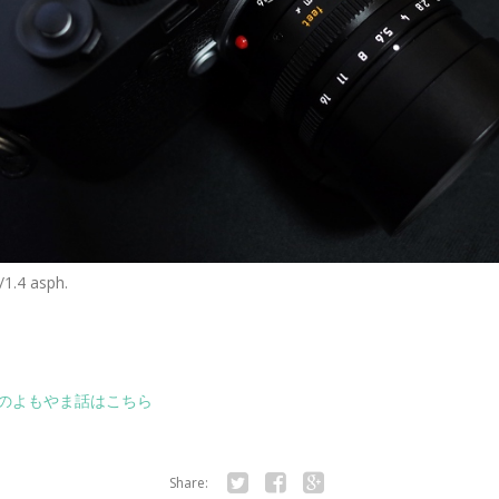
1.4 asph.
のよもやま話はこちら
Share: