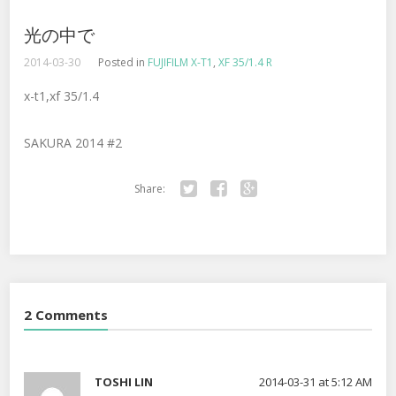
光の中で
2014-03-30
Posted in
FUJIFILM X-T1
,
XF 35/1.4 R
x-t1,xf 35/1.4
SAKURA 2014 #2
Share:
Twitter
Facebook
Google+
2 Comments
TOSHI LIN
2014-03-31 at 5:12 AM