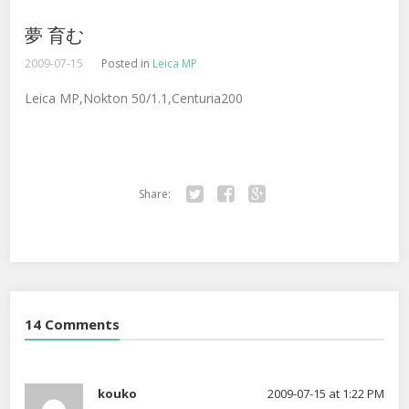
夢 育む
2009-07-15
Posted in
Leica MP
Leica MP,Nokton 50/1.1,Centuria200
Share:
Twitter
Facebook
Google+
14 Comments
kouko
2009-07-15 at 1:22 PM