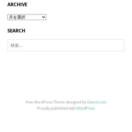
ARCHIVE
Archive
SEARCH
検
索:
Free WordPress Theme designed by
Gavick.com
Proudly published with
WordPress