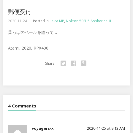
郵便受け
2020-11-24
Posted in
Leica MP
,
Nokton 50/1.5 Aspherical II
葉っぱのベールを纏って…
Atami, 2020, RPX400
Share:
Twitter
Facebook
Google+
4 Comments
voyagers-x
2020-11-25 at 9:13 AM