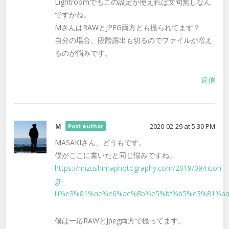
Lightroomでもこの設定が使えれば文句無しなん
ですがね。
MさんはRAWとJPEG両方とも撮られてます？
自分の場合、段階露出も切るのでファイルが増え
るのが悩みです。
返信
Ｍ
2020-02-29 at 5:30 PM
Post author
MASAKIさん、どうもです。
僕がここに書いたと同じ悩みですね。
https://mizushimaphotography.com/2019/09/ricoh-
gr-
iii%e3%81%ae%e6%ae%8b%e5%bf%b5%e3%81%a
僕は一応RAWとJpeg両方で撮ってます。