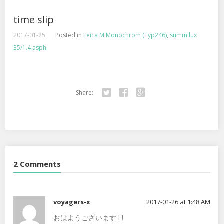
time slip
2017-01-25
Posted in
Leica M Monochrom (Typ246)
,
summilux
35/1.4 asph.
Share:
Twitter
Facebook
Google+
2 Comments
voyagers-x
2017-01-26 at 1:48 AM
おはようございます ! !