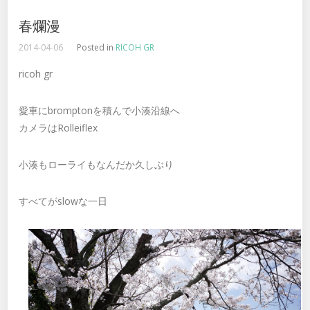
春爛漫
2014-04-06
Posted in
RICOH GR
ricoh gr
愛車にbromptonを積んで小湊沿線へ
カメラはRolleiflex
小湊もローライもなんだか久しぶり
すべてがslowな一日