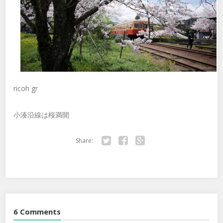
ricoh gr
小湊沿線は桜満開
Share:
Twitter
Facebook
Google+
6 Comments