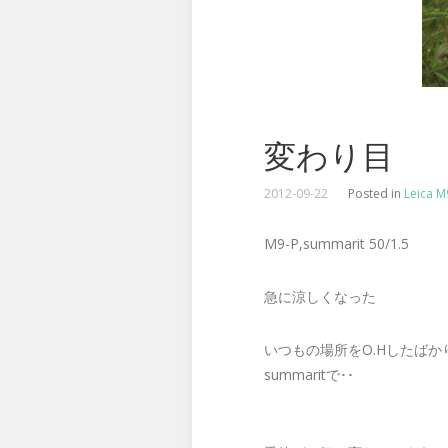
変わり目
2012-09-22
Posted in
Leica M
M9-P,summarit 50/1.5
急に涼しくなった
いつもの場所をO.Hしたばか
summaritで･･