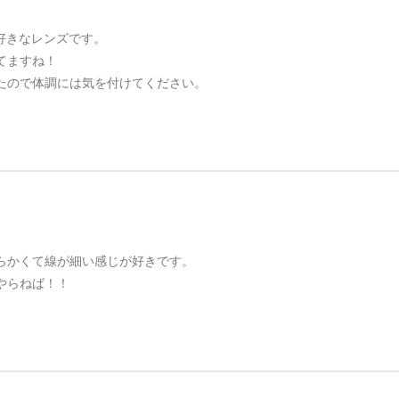
･･ 好きなレンズです。
てますね！
たので体調には気を付けてください。
らかくて線が細い感じが好きです。
やらねば！！