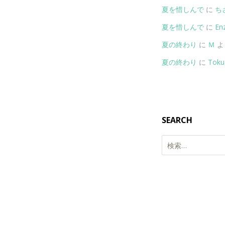
夏を惜しんで
に
ち
夏を惜しんで
に
Enz
夏の終わり
に
Ｍ
よ
夏の終わり
に
Toku
SEARCH
検
索: