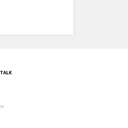
 TALK
ew