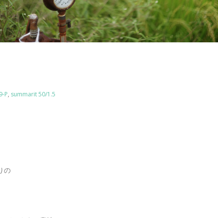
9-P
,
summarit 50/1.5
りの