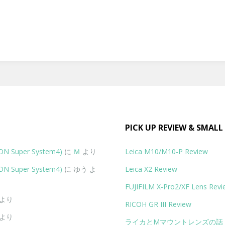
PICK UP REVIEW & SMALL
Super System4)
に
Ｍ
より
Leica M10/M10-P Review
Super System4)
に
ゆう
よ
Leica X2 Review
FUJIFILM X-Pro2/XF Lens Revi
より
RICOH GR III Review
より
ライカとMマウントレンズの話