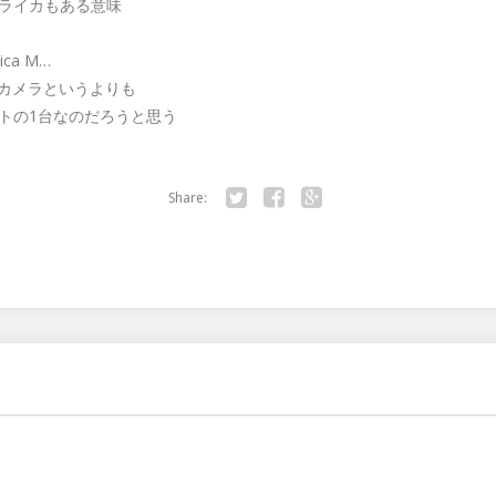
ライカもある意味
a M…
カメラというよりも
トの1台なのだろうと思う
Share:
Twitter
Facebook
Google+