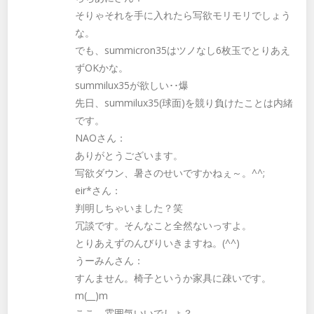
そりゃそれを手に入れたら写欲モリモリでしょう
な。
でも、summicron35はツノなし6枚玉でとりあえ
ずOKかな。
summilux35が欲しい･･爆
先日、summilux35(球面)を競り負けたことは内緒
です。
NAOさん：
ありがとうございます。
写欲ダウン、暑さのせいですかねぇ～。^^;
eir*さん：
判明しちゃいました？笑
冗談です。そんなこと全然ないっすよ。
とりあえずのんびりいきますね。(^^)
うーみんさん：
すんません。椅子というか家具に疎いです。
m(__)m
ここ、雰囲気いいでしょ？