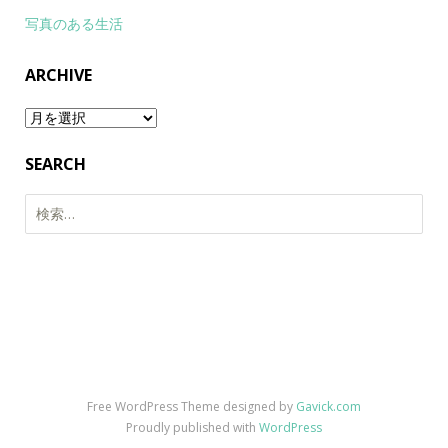
写真のある生活
ARCHIVE
Archive
SEARCH
検
索:
Free WordPress Theme designed by
Gavick.com
Proudly published with
WordPress