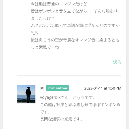
今は船は普通のエンジンだけど
昔はポンポンと音を立てながら……そんな船あり
ましたっけ？
ん？ポンポン船って単語が頭に浮かんだのですが
^_^;
後は向こうの空が奇麗なオレンジ色に染まるとも
っと素敵ですね
返信
Ｍ
2023-04-11 at 1:50 PM
Post author
voyagers-xさん、どうもです。
この船は対岸と結ぶ渡し舟でほぼポンポン線
です。
長閑な浦賀の光景です。