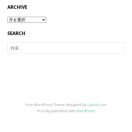
ARCHIVE
Archive
SEARCH
検
索:
Free WordPress Theme designed by
Gavick.com
Proudly published with
WordPress