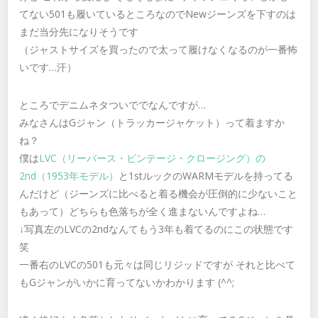
てない501も履いているところなのでNewジーンズを下すのは
まだ当分先になりそうです
（ジャストサイズを買ったので太って履けなくなるのが一番怖
いです…汗）
ところでデニムネタついででなんですが…
みなさんはGジャン（トラッカージャケット）って着ますか
ね？
僕は
LVC（リーバース・ビンテージ・クロージング）の
2nd（1953年モデル）
と1stルックのWARMモデルを持ってる
んだけど（ジーンズに比べると着る機会が圧倒的に少ないこと
もあって）どちらも色落ちが全く進まないんですよね…
↓写真左のLVCの2ndなんてもう3年も着てるのにこの状態です
笑
一番右のLVCの501も元々は同じリジッドですが それと比べて
もGジャンがいかに育ってないかわかります (^^;