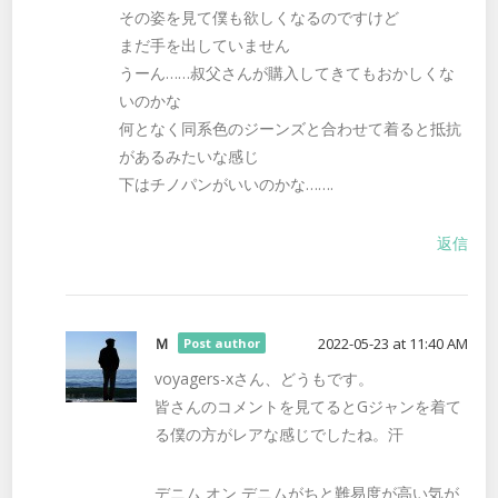
その姿を見て僕も欲しくなるのですけど
まだ手を出していません
うーん……叔父さんが購入してきてもおかしくな
いのかな
何となく同系色のジーンズと合わせて着ると抵抗
があるみたいな感じ
下はチノパンがいいのかな…….
返信
Ｍ
2022-05-23 at 11:40 AM
Post author
voyagers-xさん、どうもです。
皆さんのコメントを見てるとGジャンを着て
る僕の方がレアな感じでしたね。汗
デニム オン デニムがちと難易度が高い気が