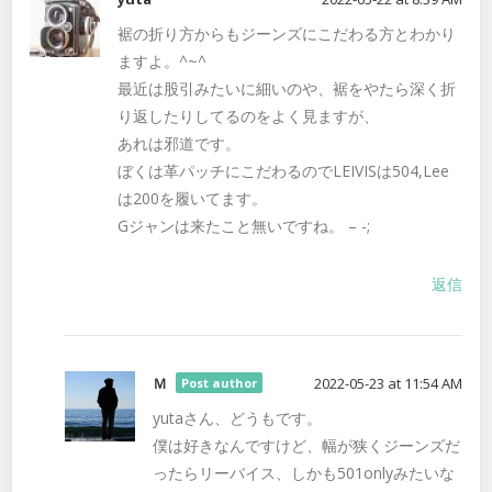
裾の折り方からもジーンズにこだわる方とわかり
ますよ。^~^
最近は股引みたいに細いのや、裾をやたら深く折
り返したりしてるのをよく見ますが、
あれは邪道です。
ぼくは革パッチにこだわるのでLEIVISは504,Lee
は200を履いてます。
Gジャンは来たこと無いですね。 – -;
返信
Ｍ
2022-05-23 at 11:54 AM
Post author
yutaさん、どうもです。
僕は好きなんですけど、幅が狭くジーンズだ
ったらリーバイス、しかも501onlyみたいな