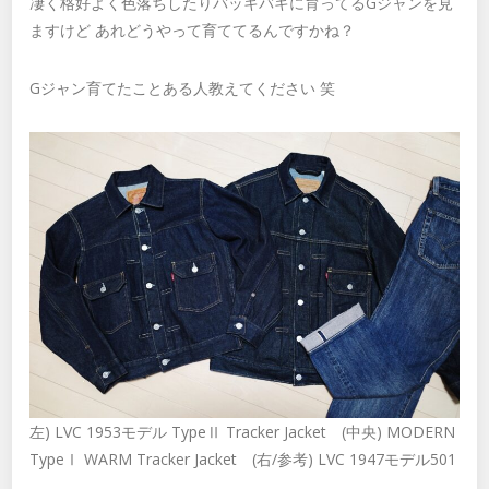
凄く格好よく色落ちしたりバッキバキに育ってるGジャンを見
ますけど あれどうやって育ててるんですかね？
Gジャン育てたことある人教えてください 笑
左) LVC 1953モデル TypeⅡ Tracker Jacket (中央) MODERN
TypeⅠ WARM Tracker Jacket (右/参考) LVC 1947モデル501