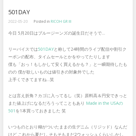
501DAY
2022-05-20
Posted in
RICOH GR III
今日 5月20日はブルージーンズの誕生日だそうで…
リーバイスでは
501DAY
と称して24時間のライブ配信や割引ク
ーポンの配布、タイムセールとかをやってたりします
僕も「おっ！もしかして安く買えるかも？」と一瞬期待したも
のの 僕が欲しいものは値引きの対象外でした
上手くできてますね…笑
とは言え折角？カゴに入ってるし（笑）原料高＆円安できっと
また値上げになるだろうってこともあり
Made in the USAの
501
を1本買っておきました 笑
いつものとおり糊がついたままの生デニム（リジッド）なんだ
けど これから夏だし そもそもまだ2ウォッシュくらいしかし