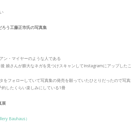
い
だろう工藤正市氏の写真集
アン・マイヤーのような人である
た後 娘さんが膨大なネガを見つけスキャンしてInstagramにアップし
タをフォローしていて写真集の発売を願っていたひとりだったので写真
予約したくらい楽しみにしている1冊
真展
y Bauhaus）