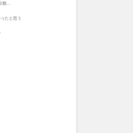
示数…
かったと思う
ぞ