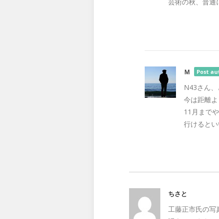
芸術の秋、普通
Ｍ
Post au
N43さん
今は距離よ
11月まで
行けるとい
ちさと
工藤正市氏の写真