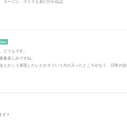
。 ユージン・スミスも見に行かねば。
thor
、どうもです。
真集楽しみですね。
るとかこう表現したいとかそういう力が入ったところがなく、日常の自
 ‼️