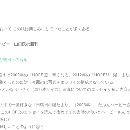
2
おいて この秋は楽しみにしていたことが多くある
ービー・山口氏の新刊
日常と明日への言葉
えば2009年の「HOPE 空、青くなる」2012年の「HOPE311 陽、
集だったのに対し今回のは写真＋エッセイの構成となっている
るとかなり小さく（単行本サイズ）写真についてのエッセイが多い内容
の中で一番好きな「日曜日の陽だまり」（2005年）－たぶんハービー
 このHOPEのエッセイを読んで改めてその当時の想いとハービーさん
感じた
難しいことのように思う