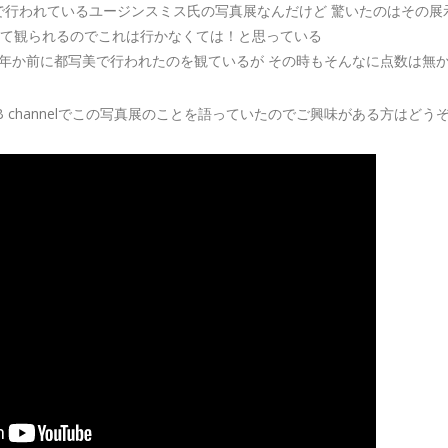
スで行われているユージンスミス氏の写真展なんだけど 驚いたのはその展
って観られるのでこれは行かなくては！と思っている
年か前に都写美で行われたのを観ているが その時もそんなに点数は無
2B channelでこの写真展のことを語っていたのでご興味がある方はどう