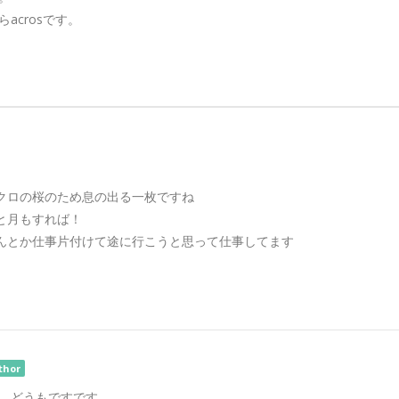
acrosです。
クロの桜のため息の出る一枚ですね
と月もすれば！
んとか仕事片付けて途に行こうと思って仕事してます
thor
さん、どうもですです。