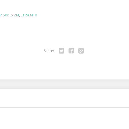
r 50/1.5 ZM
,
Leica M10
Share:
Twitter
Facebook
Google+