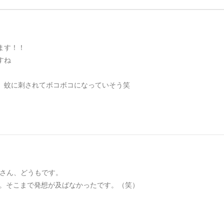
ます！！
すね
、蚊に刺されてボコボコになっていそう笑
rs-xさん、どうもです。
。そこまで発想が及ばなかったです。（笑）