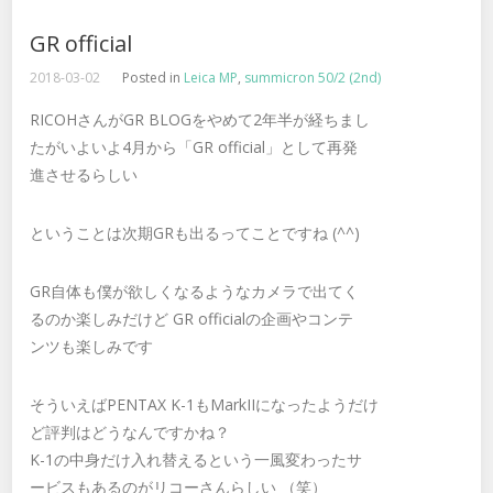
GR official
2018-03-02
Posted in
Leica MP
,
summicron 50/2 (2nd)
RICOHさんがGR BLOGをやめて2年半が経ちまし
たがいよいよ4月から「GR official」として再発
進させるらしい
ということは次期GRも出るってことですね (^^)
GR自体も僕が欲しくなるようなカメラで出てく
るのか楽しみだけど GR officialの企画やコンテ
ンツも楽しみです
そういえばPENTAX K-1もMarkIIになったようだけ
ど評判はどうなんですかね？
K-1の中身だけ入れ替えるという一風変わったサ
ービスもあるのがリコーさんらしい （笑）