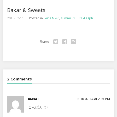
Bakar & Sweets
2016-02-11
Posted in
Leica M9-P
,
summilux 50/1.4 asph.
Share:
Twitter
Facebook
Google+
2 Comments
masa+
2016-02-14 at 2:35 PM
こんばんは♪