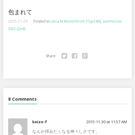
包まれて
2015-11-29
Posted in
Leica M Monochrom (Typ246)
,
summicron
50/2 (2nd)
Share:
Twitter
Facebook
Google+
8 Comments
keizo-f
2015-11-30 at 11:57 AM
なんか拝みたくなる神々しさです。