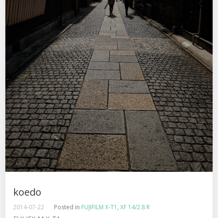
koedo
2014-07-22
Posted in
FUJIFILM X-T1
,
XF 14/2.8 R