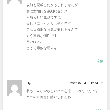
以前も記載したかもしれませんが
実に女性的な繊細なセンス
素晴らしい寛政ですね
美しさにうっとりしそうです
こんな繊細な写真が撮れるなんて
もう素適な個性です
寒いけど…..
どうぞ素敵な週末を
返信
lily
2012-02-04 at 12:14 PM
私もこんなやさしいバラを撮ってみたいんです。
バラの可憐さに酔いしれるわ～。
返信