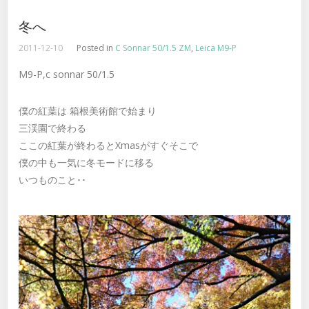
冬へ
2011-12-10
Posted in
C Sonnar 50/1.5 ZM
,
Leica M9-P
M9-P,c sonnar 50/1.5
僕の紅葉は 箱根美術館で始まり
三渓園で終わる
ここの紅葉が終わるとXmasがすぐそこで
僕の中も一気に冬モードに移る
いつものこと･･