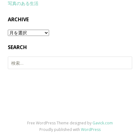
写真のある生活
ARCHIVE
Archive
SEARCH
検
索:
Free WordPress Theme designed by
Gavick.com
Proudly published with
WordPress