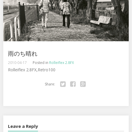
雨のち晴れ
2010-04-17
Posted in
Rolleiflex 2.8FX
Rolleiflex 2.8FX,Retro100
Share:
Twitter
Facebook
Google+
Leave a Reply