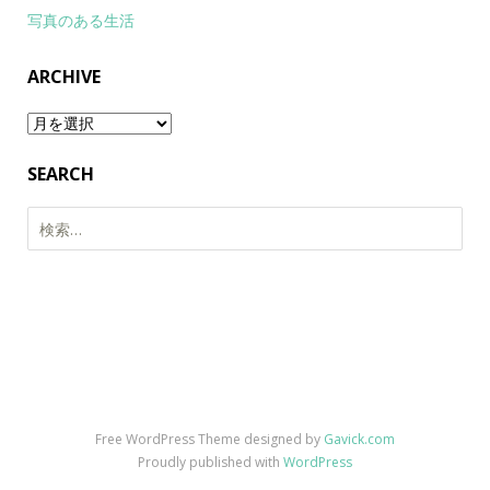
写真のある生活
ARCHIVE
Archive
SEARCH
検
索:
Free WordPress Theme designed by
Gavick.com
Proudly published with
WordPress