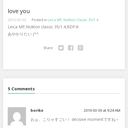
love you
2010-03-30
Posted in
Leica MP
,
Nokton Classic 35/1.4
Leica MP,Nokton classic 35/1.4,RDPⅢ
あやかりたい (^^ゞ
Share:
Twitter
Facebook
Google+
5 Comments
boriko
2010-03-30 at 9:24 AM
おぉ、こりゃすごい！ decisive momentですね～