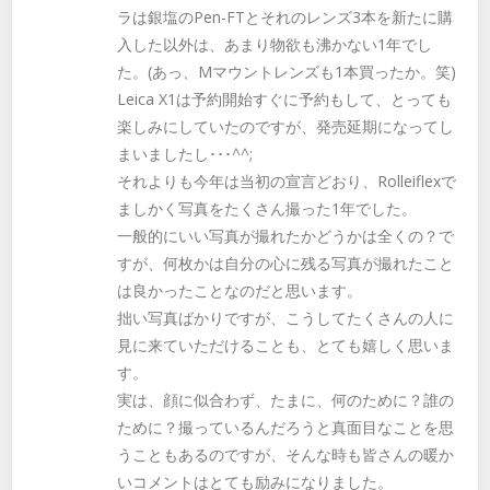
ラは銀塩のPen-FTとそれのレンズ3本を新たに購
入した以外は、あまり物欲も沸かない1年でし
た。(あっ、Mマウントレンズも1本買ったか。笑)
Leica X1は予約開始すぐに予約もして、とっても
楽しみにしていたのですが、発売延期になってし
まいましたし･･･^^;
それよりも今年は当初の宣言どおり、Rolleiflexで
ましかく写真をたくさん撮った1年でした。
一般的にいい写真が撮れたかどうかは全くの？で
すが、何枚かは自分の心に残る写真が撮れたこと
は良かったことなのだと思います。
拙い写真ばかりですが、こうしてたくさんの人に
見に来ていただけることも、とても嬉しく思いま
す。
実は、顔に似合わず、たまに、何のために？誰の
ために？撮っているんだろうと真面目なことを思
うこともあるのですが、そんな時も皆さんの暖か
いコメントはとても励みになりました。