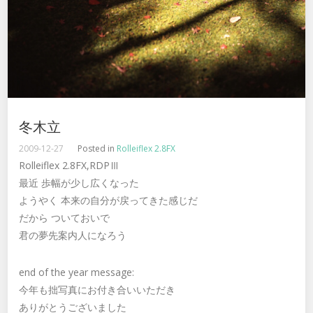
冬木立
2009-12-27
Posted in
Rolleiflex 2.8FX
Rolleiflex 2.8FX,RDPⅢ
最近 歩幅が少し広くなった
ようやく 本来の自分が戻ってきた感じだ
だから ついておいで
君の夢先案内人になろう
end of the year message:
今年も拙写真にお付き合いいただき
ありがとうございました