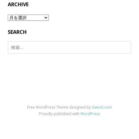
ARCHIVE
Archive
SEARCH
検
索:
Free WordPress Theme designed by
Gavick.com
Proudly published with
WordPress