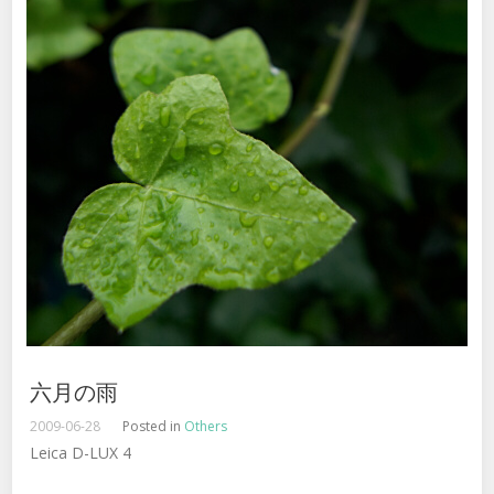
六月の雨
2009-06-28
Posted in
Others
Leica D-LUX 4