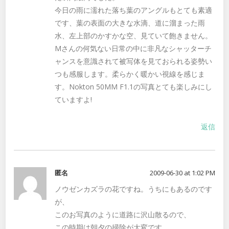
今日の雨に濡れた落ち葉のアングルもとても素適
です、葉の表面の大きな水滴、道に溜まった雨
水、左上部のかすかな空、見ていて飽きません。
Mさんの何気ない日常の中に非凡なシャッターチ
ャンスを意識されて被写体を見ておられる姿勢い
つも感服します。柔らかく暖かい視線を感じま
す。Nokton 50MM F1.1の写真とても楽しみにし
ていますよ!
返信
匿名
2009-06-30 at 1:02 PM
ノウゼンカズラの花ですね。うちにもあるのです
が、
このお写真のように道路に沢山散るので、
この時期は朝夕の掃除が大変です。