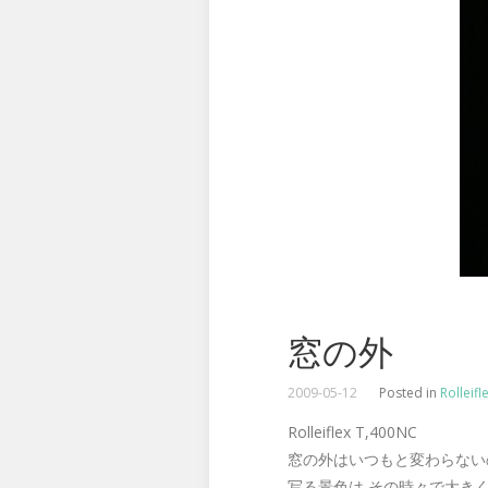
窓の外
2009-05-12
Posted in
Rolleifl
Rolleiflex T,400NC
窓の外はいつもと変わらない
写る景色は その時々で大き