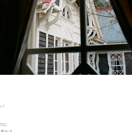
ex T
のに
く変わる