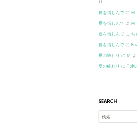
り
夏を惜しんで
に
Ｍ
夏を惜しんで
に
Ｍ
夏を惜しんで
に
ち
夏を惜しんで
に
Enz
夏の終わり
に
Ｍ
よ
夏の終わり
に
Toku
SEARCH
検
索: