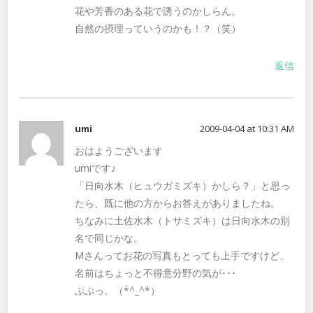
花や芳香のある花で誘うのかしらん。
自然の摂理っていうのかも！？（笑）
返信
umi
2009-04-04 at 10:31 AM
おはようございます
umiです♪
「日向水木（ヒュウガミズキ）かしら？」と思っ
たら、既に他の方からお答えがありましたね。
ちなみに土佐水木（トサミズキ）は日向水木の別
名で同じかな。
Mさんってお花の写真もとっても上手ですけど、
名前はちょっと不得意分野の気が･･･
ぷぷっ。（*^_^*）