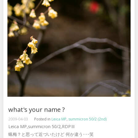
what's your name ?
2009-04-03
Posted in
Leica MP
,
summicron 50/2 (2nd)
Leica MP,summicron 50/2,RDPⅢ
蝋梅？と思って近づいたけど 何か違う･･･笑